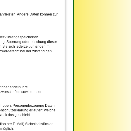
währleisten. Andere Daten können zur
weck Ihrer gespeicherten
ung, Sperrung oder Löschung dieser
ie sich jederzeit unter der im
werderecht bei der zuständigen
Wir behandeln Ihre
vorschriften sowie dieser
erhoben. Personenbezogene Daten
enschutzerklärung erläutert, welche
weck das geschieht.
tion per E-Mail) Sicherheitslücken
 möglich.