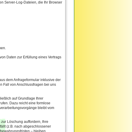
en Server-Log-Dateien, die Ihr Browser
men.
g von Daten zur Erfüllung eines Vertrags
us dem Anfrageformular inklusive der
n Fall von Anschlussfragen bei uns
ießlich auf Grundlage Ihrer
rrufen. Dazu reicht eine formlose
nverarbeitungsvorgänge bleibt vom
 zur Löschung auffordern, Ihre
ällt (z.B. nach abgeschlossener
bewahrungsfristen – bleiben