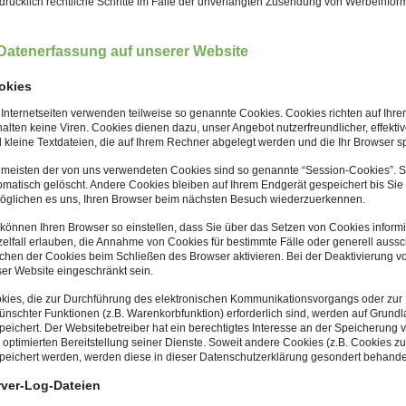
drücklich rechtliche Schritte im Falle der unverlangten Zusendung von Werbeinfo
 Datenerfassung auf unserer Website
okies
 Internetseiten verwenden teilweise so genannte Cookies. Cookies richten auf I
halten keine Viren. Cookies dienen dazu, unser Angebot nutzerfreundlicher, effekt
d kleine Textdateien, die auf Ihrem Rechner abgelegt werden und die Ihr Browser sp
 meisten der von uns verwendeten Cookies sind so genannte “Session-Cookies”. 
omatisch gelöscht. Andere Cookies bleiben auf Ihrem Endgerät gespeichert bis Sie
öglichen es uns, Ihren Browser beim nächsten Besuch wiederzuerkennen.
 können Ihren Browser so einstellen, dass Sie über das Setzen von Cookies inform
zelfall erlauben, die Annahme von Cookies für bestimmte Fälle oder generell auss
chen der Cookies beim Schließen des Browser aktivieren. Bei der Deaktivierung vo
ser Website eingeschränkt sein.
kies, die zur Durchführung des elektronischen Kommunikationsvorgangs oder zur B
ünschter Funktionen (z.B. Warenkorbfunktion) erforderlich sind, werden auf Grundlag
peichert. Der Websitebetreiber hat ein berechtigtes Interesse an der Speicherung v
 optimierten Bereitstellung seiner Dienste. Soweit andere Cookies (z.B. Cookies zu
peichert werden, werden diese in dieser Datenschutzerklärung gesondert behandel
rver-Log-Dateien