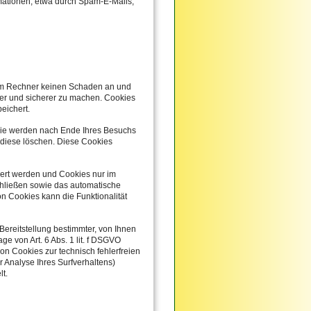
rmationen, etwa durch Spam-E-Mails,
hrem Rechner keinen Schaden an und
iver und sicherer zu machen. Cookies
eichert.
Sie werden nach Ende Ihres Besuchs
 diese löschen. Diese Cookies
iert werden und Cookies nur im
chließen sowie das automatische
n Cookies kann die Funktionalität
ereitstellung bestimmter, von Ihnen
e von Art. 6 Abs. 1 lit. f DSGVO
on Cookies zur technisch fehlerfreien
r Analyse Ihres Surfverhaltens)
t.