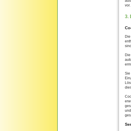
aus
vor.
3.
Co
Die
ent
sin
Die
aut
erm
Sie
Ein
Lös
die
Coo
erw
ges
und
ges
Se