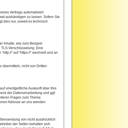
 eines Vertrags automatisiert
mat aushändigen zu lassen. Sofern Sie
t dies nur, soweit es technisch
r Inhalte, wie zum Beispiel
. TLS-Verschlüsselung. Eine
ttp://” auf “https://” wechselt und an
 übermitteln, nicht von Dritten
f unentgeltliche Auskunft über Ihre
ck der Datenverarbeitung und ggf.
weiteren Fragen zum Thema
benen Adresse an uns wenden.
Übersendung von nicht ausdrücklich
treiber der Seiten behalten sich