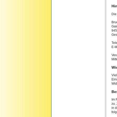
Hin
Die
Bru
Gai
945
Ges
Tel
E-M
Ver
Mit
Wid
Vie
Ein
Wid
Be
Im 
zu.
in 
fol