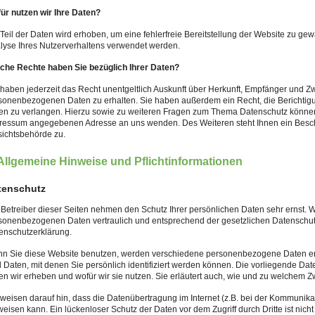
ür nutzen wir Ihre Daten?
 Teil der Daten wird erhoben, um eine fehlerfreie Bereitstellung der Website zu ge
lyse Ihres Nutzerverhaltens verwendet werden.
che Rechte haben Sie bezüglich Ihrer Daten?
 haben jederzeit das Recht unentgeltlich Auskunft über Herkunft, Empfänger und Z
sonenbezogenen Daten zu erhalten. Sie haben außerdem ein Recht, die Berichtig
en zu verlangen. Hierzu sowie zu weiteren Fragen zum Thema Datenschutz können S
ressum angegebenen Adresse an uns wenden. Des Weiteren steht Ihnen ein Besch
sichtsbehörde zu.
 Allgemeine Hinweise und Pflichtinformationen
tenschutz
 Betreiber dieser Seiten nehmen den Schutz Ihrer persönlichen Daten sehr ernst. 
sonenbezogenen Daten vertraulich und entsprechend der gesetzlichen Datenschutz
enschutzerklärung.
n Sie diese Website benutzen, werden verschiedene personenbezogene Daten 
d Daten, mit denen Sie persönlich identifiziert werden können. Die vorliegende Dat
en wir erheben und wofür wir sie nutzen. Sie erläutert auch, wie und zu welchem Z
 weisen darauf hin, dass die Datenübertragung im Internet (z.B. bei der Kommunika
weisen kann. Ein lückenloser Schutz der Daten vor dem Zugriff durch Dritte ist nicht