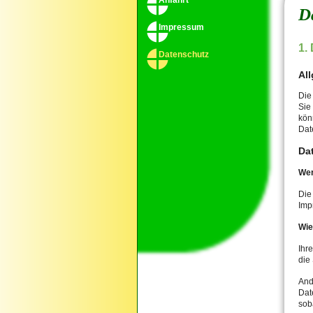
Anfahrt
D
Impressum
1.
Datenschutz
Al
Die
Sie
kön
Dat
Da
Wer
Die
Imp
Wie
Ihr
die
And
Dat
sob