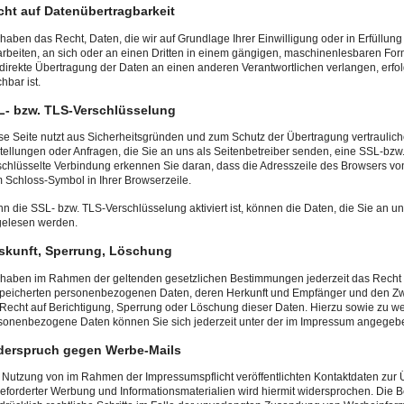
cht auf Datenübertragbarkeit
 haben das Recht, Daten, die wir auf Grundlage Ihrer Einwilligung oder in Erfüllung
arbeiten, an sich oder an einen Dritten in einem gängigen, maschinenlesbaren For
 direkte Übertragung der Daten an einen anderen Verantwortlichen verlangen, erfolg
hbar ist.
L- bzw. TLS-Verschlüsselung
se Seite nutzt aus Sicherheitsgründen und zum Schutz der Übertragung vertrauliche
tellungen oder Anfragen, die Sie an uns als Seitenbetreiber senden, eine SSL-bzw
schlüsselte Verbindung erkennen Sie daran, dass die Adresszeile des Browsers von “h
 Schloss-Symbol in Ihrer Browserzeile.
n die SSL- bzw. TLS-Verschlüsselung aktiviert ist, können die Daten, die Sie an uns
gelesen werden.
skunft, Sperrung, Löschung
 haben im Rahmen der geltenden gesetzlichen Bestimmungen jederzeit das Recht au
peicherten personenbezogenen Daten, deren Herkunft und Empfänger und den Zwe
 Recht auf Berichtigung, Sperrung oder Löschung dieser Daten. Hierzu sowie zu 
sonenbezogene Daten können Sie sich jederzeit unter der im Impressum angege
derspruch gegen Werbe-Mails
 Nutzung von im Rahmen der Impressumspflicht veröffentlichten Kontaktdaten zur 
eforderter Werbung und Informationsmaterialien wird hiermit widersprochen. Die Be