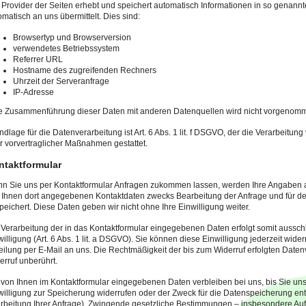
 Provider der Seiten erhebt und speichert automatisch Informationen in so genannt
omatisch an uns übermittelt. Dies sind:
Browsertyp und Browserversion
verwendetes Betriebssystem
Referrer URL
Hostname des zugreifenden Rechners
Uhrzeit der Serveranfrage
IP-Adresse
e Zusammenführung dieser Daten mit anderen Datenquellen wird nicht vorgenom
ndlage für die Datenverarbeitung ist Art. 6 Abs. 1 lit. f DSGVO, der die Verarbeitun
r vorvertraglicher Maßnahmen gestattet.
ntaktformular
n Sie uns per Kontaktformular Anfragen zukommen lassen, werden Ihre Angaben a
 Ihnen dort angegebenen Kontaktdaten zwecks Bearbeitung der Anfrage und für de
peichert. Diese Daten geben wir nicht ohne Ihre Einwilligung weiter.
 Verarbeitung der in das Kontaktformular eingegebenen Daten erfolgt somit ausschl
willigung (Art. 6 Abs. 1 lit. a DSGVO). Sie können diese Einwilligung jederzeit wide
teilung per E-Mail an uns. Die Rechtmäßigkeit der bis zum Widerruf erfolgten Date
erruf unberührt.
 von Ihnen im Kontaktformular eingegebenen Daten verbleiben bei uns, bis Sie uns
willigung zur Speicherung widerrufen oder der Zweck für die Datenspeicherung entf
rbeitung Ihrer Anfrage). Zwingende gesetzliche Bestimmungen – insbesondere Auf