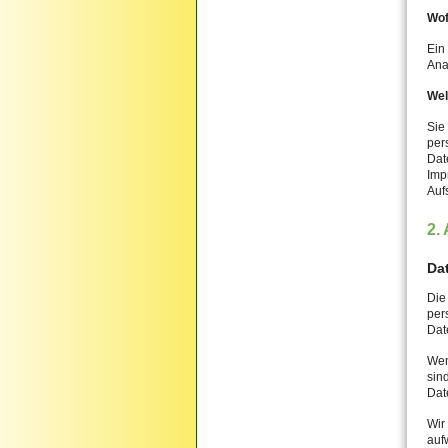
Wof
Ein
Ana
Wel
Sie
per
Dat
Imp
Auf
2.
Da
Die
per
Dat
Wen
sin
Dat
Wir
auf