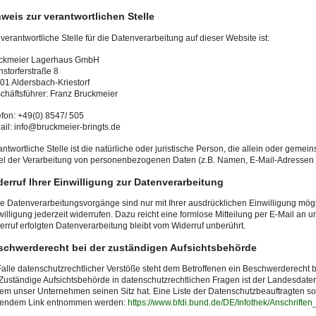
weis zur verantwortlichen Stelle
 verantwortliche Stelle für die Datenverarbeitung auf dieser Website ist:
ckmeier Lagerhaus GmbH
nstorferstraße 8
01 Aldersbach-Kriestorf
chäftsführer: Franz Bruckmeier
efon: +49(0) 8547/ 505
ail: info@bruckmeier-bringts.de
antwortliche Stelle ist die natürliche oder juristische Person, die allein oder gem
tel der Verarbeitung von personenbezogenen Daten (z.B. Namen, E-Mail-Adressen o
erruf Ihrer Einwilligung zur Datenverarbeitung
le Datenverarbeitungsvorgänge sind nur mit Ihrer ausdrücklichen Einwilligung mögli
willigung jederzeit widerrufen. Dazu reicht eine formlose Mitteilung per E-Mail an 
erruf erfolgten Datenverarbeitung bleibt vom Widerruf unberührt.
schwerderecht bei der zuständigen Aufsichtsbehörde
Falle datenschutzrechtlicher Verstöße steht dem Betroffenen ein Beschwerderecht 
 Zuständige Aufsichtsbehörde in datenschutzrechtlichen Fragen ist der Landesdat
dem unser Unternehmen seinen Sitz hat. Eine Liste der Datenschutzbeauftragten 
gendem Link entnommen werden:
https://www.bfdi.bund.de/DE/Infothek/Anschriften