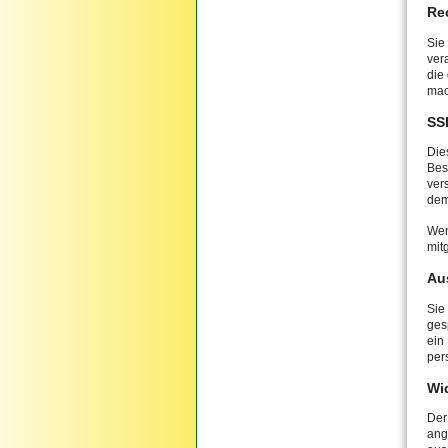
Re
Sie
ver
die
mac
SS
Die
Bes
ver
dem
Wen
mit
Au
Sie
ges
ein
per
Wi
Der
ang