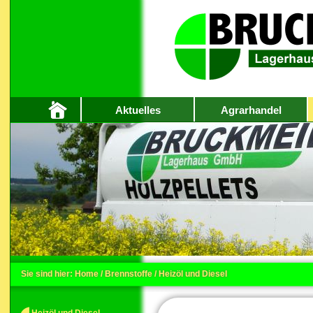
Aktuelles
Agrarhandel
Sie sind hier:
Home
/
Brennstoffe
/
Heizöl und Diesel