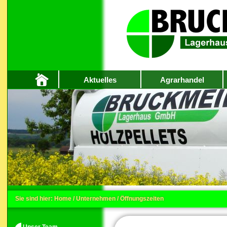
Aktuelles
Agrarhandel
Sie sind hier:
Home
/
Unternehmen
/
Öffnungszeiten